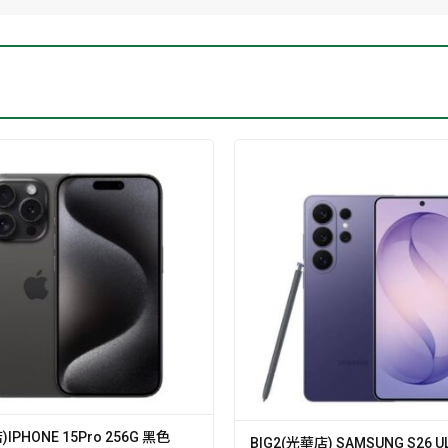
)IPHONE 15Pro 256G 黑色
BIG2(光華店) SAMSUNG S26 UL