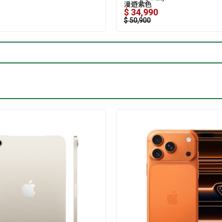
漫遊紫色
$
34,990
$
50,900